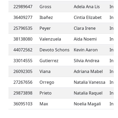
22989647
Gross
Adela Ana Lis
Insc
36409277
Ibañez
Cintia Elizabet
Insc
25796535
Peyer
Clara Irene
Insc
38138080
Valenzuela
Aida Noemi
Insc
44072562
Devoto Schons
Kevin Aaron
Insc
33014555
Gutierrez
Silvia Andrea
Insc
26092305
Viana
Adriana Mabel
Insc
27267656
Orrego
Natalia Vanessa
Insc
29873898
Prieto
Natalia Raquel
Insc
36095103
Max
Noelia Magali
Insc