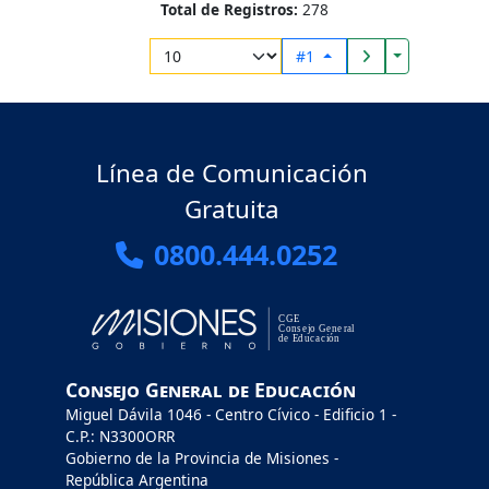
Total de Registros:
278
Toggle Drop
#1
Línea de Comunicación
Gratuita
0800.444.0252
Consejo General de Educación
Miguel Dávila 1046 - Centro Cívico - Edificio 1 -
C.P.: N3300ORR
Gobierno de la Provincia de Misiones -
República Argentina