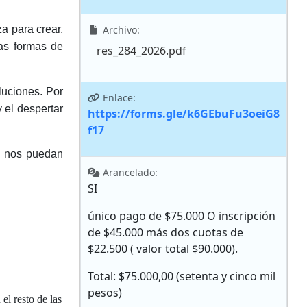
a para crear,
Archivo:
ras formas de
res_284_2026.pdf
luciones. Por
Enlace:
 el despertar
https://forms.gle/k6GEbuFu3oeiG8
f17
e nos puedan
Arancelado:
SI
único pago de $75.000 O inscripción
de $45.000 más dos cuotas de
$22.500 ( valor total $90.000).
Total: $75.000,00 (setenta y cinco mil
pesos)
el resto de las