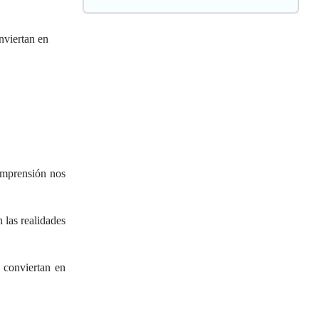
nviertan en
omprensión nos
 las realidades
 conviertan en