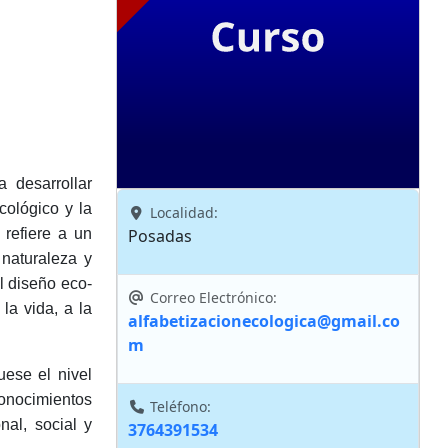
 desarrollar
ológico y la
Localidad:
 refiere a un
Posadas
 naturaleza y
l diseño eco-
Correo Electrónico:
la vida, a la
alfabetizacionecologica@gmail.co
m
uese el nivel
conocimientos
Teléfono:
nal, social y
3764391534