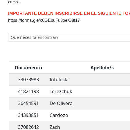
curso.
IMPORTANTE DEBEN INSCRIBIRSE EN EL SIGUIENTE F
https://forms.gle/k6GEbuFu3oeiG8f17
Documento
Apellido/s
33073983
Infuleski
41821198
Terezchuk
36454591
De Olivera
34393851
Cardozo
37082642
Zach