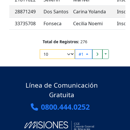
28871249
Dos Santos
Carina Yolanda
Inscr
33735708
Fonseca
Cecilia Noemi
Inscr
Total de Registros:
276
Toggle Drop
#1
Línea de Comunicación
Gratuita
0800.444.0252