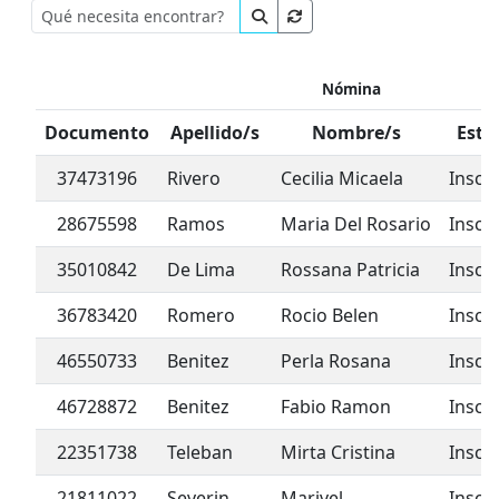
Nómina
Documento
Apellido/s
Nombre/s
Esta
37473196
Rivero
Cecilia Micaela
Inscr
28675598
Ramos
Maria Del Rosario
Inscr
35010842
De Lima
Rossana Patricia
Inscr
36783420
Romero
Rocio Belen
Inscr
46550733
Benitez
Perla Rosana
Inscr
46728872
Benitez
Fabio Ramon
Inscr
22351738
Teleban
Mirta Cristina
Inscr
21811022
Severin
Marivel
Inscr