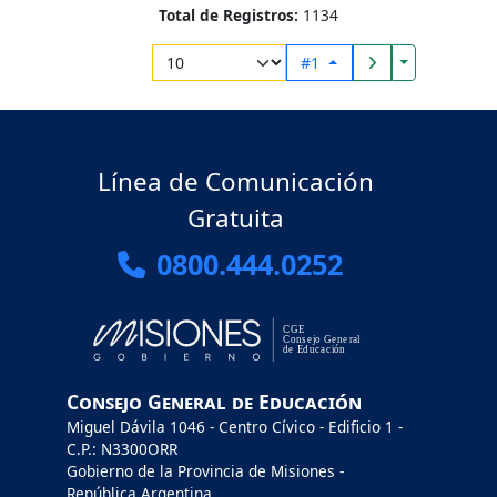
Total de Registros:
1134
Toggle Drop
#1
Línea de Comunicación
Gratuita
0800.444.0252
Consejo General de Educación
Miguel Dávila 1046 - Centro Cívico - Edificio 1 -
C.P.: N3300ORR
Gobierno de la Provincia de Misiones -
República Argentina