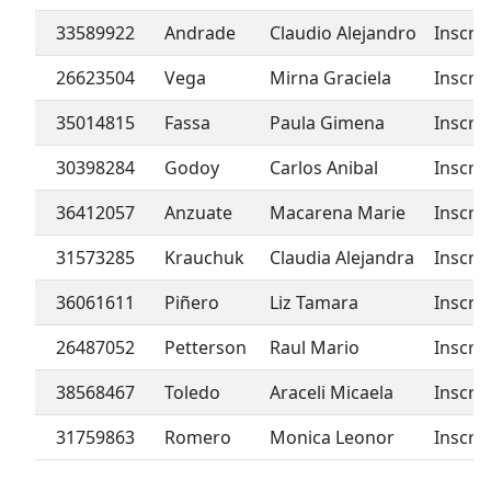
33589922
Andrade
Claudio Alejandro
Inscri
26623504
Vega
Mirna Graciela
Inscri
35014815
Fassa
Paula Gimena
Inscri
30398284
Godoy
Carlos Anibal
Inscri
36412057
Anzuate
Macarena Marie
Inscri
31573285
Krauchuk
Claudia Alejandra
Inscri
36061611
Piñero
Liz Tamara
Inscri
26487052
Petterson
Raul Mario
Inscri
38568467
Toledo
Araceli Micaela
Inscri
31759863
Romero
Monica Leonor
Inscri