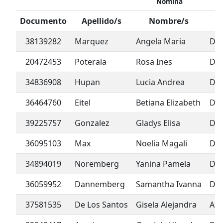
Nómina
Documento
Apellido/s
Nombre/s
38139282
Marquez
Angela Maria
De
20472453
Poterala
Rosa Ines
De
34836908
Hupan
Lucia Andrea
De
36464760
Eitel
Betiana Elizabeth
De
39225757
Gonzalez
Gladys Elisa
De
36095103
Max
Noelia Magali
De
34894019
Noremberg
Yanina Pamela
De
36059952
Dannemberg
Samantha Ivanna
De
37581535
De Los Santos
Gisela Alejandra
Ap