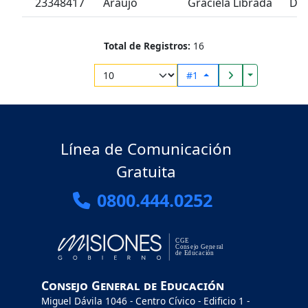
23348417
Araujo
Graciela Librada
De
Total de Registros:
16
Toggle Drop
#1
Línea de Comunicación
Gratuita
0800.444.0252
Consejo General de Educación
Miguel Dávila 1046 - Centro Cívico - Edificio 1 -