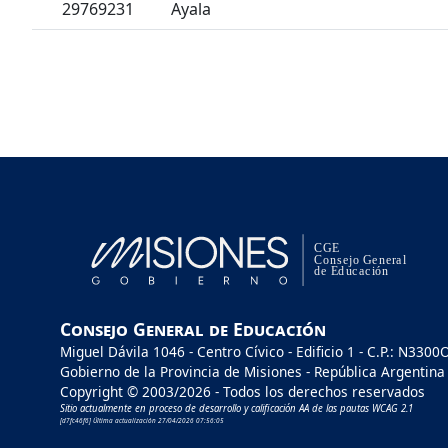
29769231
Ayala
Consejo General de Educación
Miguel Dávila 1046 - Centro Cívico - Edificio 1 - C.P.: N3300
Gobierno de la Provincia de Misiones - República Argentina
Copyright © 2003/2026 - Todos los derechos reservados
Sitio actualmente en proceso de desarrollo y calificación AA de las pautas WCAG 2.1
[d7fc46f6] Última actualización 27/04/2026 07:56:05