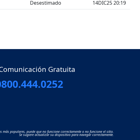
Desestimado
14DIC25 20:19
gle Dropdown
 Comunicación Gratuita
0800.444.0252
s más populares, puede que no funcione correctamente o no funcione el sitio.
Se sugiere actualizar su dispositivo para navegar correctamente.