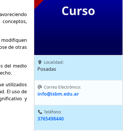
 favoreciendo
, conceptos,
o modifiquen
ose de otras
Localidad:
os del medio
Posadas
secho.
e utilizados
Correo Electrónico:
ad. El uso de
info@isbm.edu.ar
nificativo y
Teléfono:
3765498440