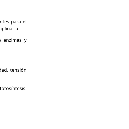
ntes para el
iplinaria:
de enzimas y
dad, tensión
otosíntesis.