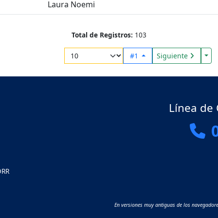
Laura Noemi
Total de Registros:
103
Tog
#1
Siguiente
Línea de
ORR
En versiones muy antiguas de los navegadore