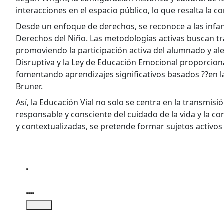
interacciones en el espacio público, lo que resalta la c
Desde un enfoque de derechos, se reconoce a las infan
Derechos del Niño. Las metodologías activas buscan tra
promoviendo la participación activa del alumnado y al
Disruptiva y la Ley de Educación Emocional proporcio
fomentando aprendizajes significativos basados ??en la
Bruner.
Así, la Educación Vial no solo se centra en la transmi
responsable y consciente del cuidado de la vida y la c
y contextualizadas, se pretende formar sujetos activos 
Mensaje de marcador
Copiar mensaje
Exportar