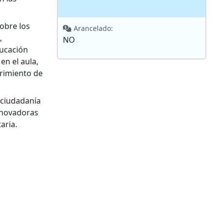
obre los
Arancelado:
,
NO
ducación
n el aula,
brimiento de
 ciudadanía
innovadoras
aria.