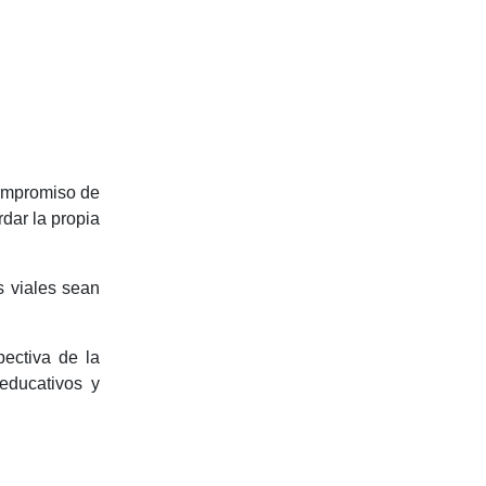
compromiso de
rdar la propia
s viales sean
ectiva de la
 educativos y