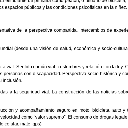
 El estudiante de primaria como peatón, o usuario de biciclet
s espacios públicos y las condiciones psicofísicas en la niñez.
entativa de la perspectiva compartida. Intercambios de experi
mundial (desde una visión de salud, económica y socio-cultura
ra vial. Sentido común vial, costumbres y relación con la ley. 
as personas con discapacidad. Perspectiva socio-histórica y con
 inclusión.
das a la seguridad vial. La construcción de las noticias sob
ucción y acompañamiento seguro en moto, bicicleta, auto y 
a velocidad como “valor supremo”. El consumo de drogas legales
e celular, mate, gps).