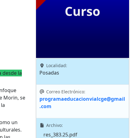
Localidad:
Posadas
a desde la
enfoque
Correo Electrónico:
e Morin, se
programaeducacionvialcge@gmail
la
.com
 como un
Archivo:
lturales.
res_383.25.pdf
n las