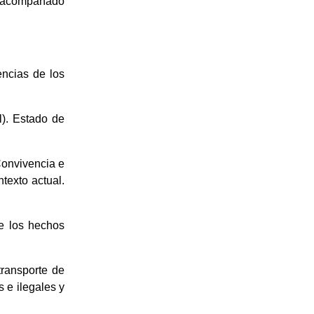
a, acompañado
encias de los
l). Estado de
Convivencia e
texto actual.
re los hechos
transporte de
 e ilegales y