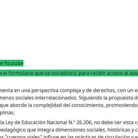
de Youtube
e el formulario que se socializará. para recibir acceso al aul
amenta en una perspectiva compleja y de derechos, con un 
enos sociales interrelacionados. Siguiendo la propuesta d
que aborde la complejidad del conocimiento, promoviendo 
plinas.
 la Ley de Educación Nacional N.º 26.206, no debe ser vista
dagógico que integra dimensiones sociales, históricas y cu
s "cuerpos viales" influye en las prácticas de circulación y e