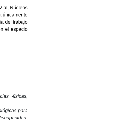
Vial, Núcleos
ada únicamente
ia del trabajo
en el espacio
as -físicas,
ológicas para
discapacidad.