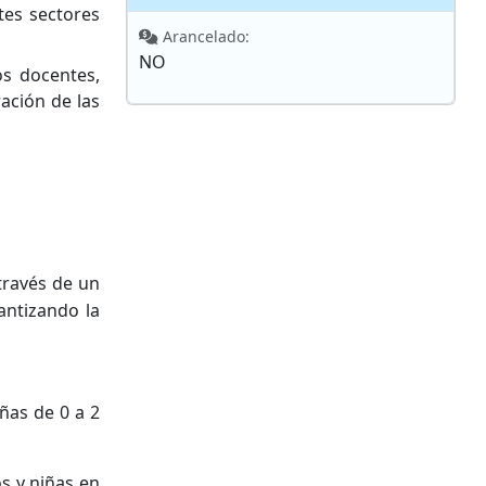
tes sectores
Arancelado:
NO
os docentes,
ación de las
 través de un
antizando la
ñas de 0 a 2
s y niñas en