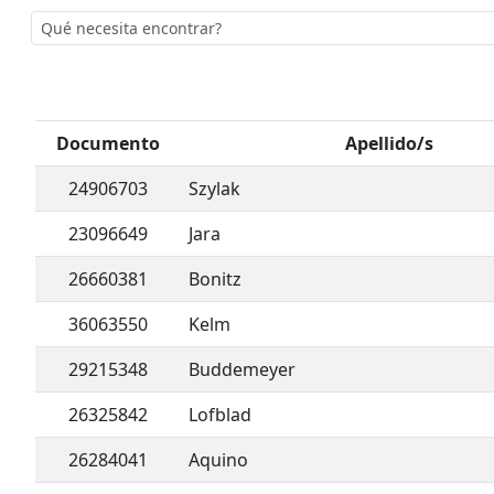
Documento
Apellido/s
24906703
Szylak
23096649
Jara
26660381
Bonitz
36063550
Kelm
29215348
Buddemeyer
26325842
Lofblad
26284041
Aquino