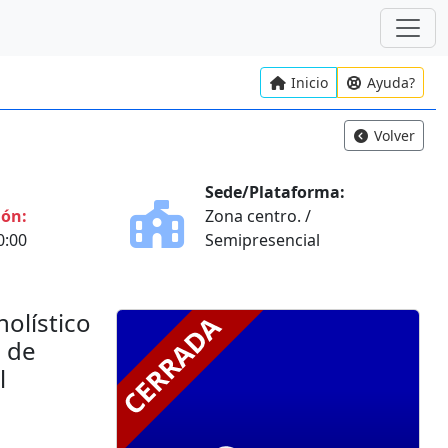
Inicio
Ayuda?
Volver
Sede/Plataforma:
ión:
Zona centro. /
0:00
Semipresencial
olístico
. de
l