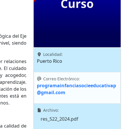
gica del Eje
ivel, siendo
Localidad:
Puerto Rico
r relaciones
. El cuidado
y acogedor,
Correo Electrónico:
aprendizaje.
programainfanciasocieeducativap
dación de los
@gmail.com
ntes está en
mnos.
Archivo:
res_522_2024.pdf
la calidad de