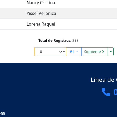
Nancy Cristina
Yissel Veronica
Lorena Raquel
Total de Registros:
298
Tog
#1
Siguiente
Línea de
ORR