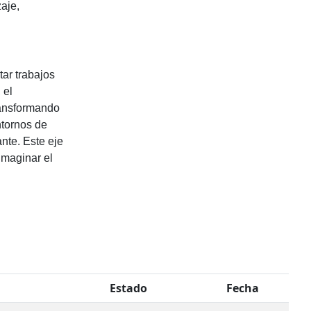
aje,
tar trabajos
 el
ransformando
ntornos de
nte. Este eje
imaginar el
Estado
Fecha