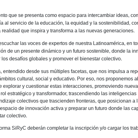
to que se presenta como espacio para intercambiar ideas, com
a al servicio de la educación, la equidad y la sostenibilidad, c
a realidad que inspira y transforma a las nuevas generaciones.
 escuchar las voces de expertos de nuestra Latinoamérica, en to
ón de un presente dinámico y un futuro sostenible, donde la in
 los desafíos globales y promover el bienestar colectivo.
, entendido desde sus múltiples facetas, que nos impulsa a rep
mbitos cultural, social y educativo. Por eso, nos proponemos a
fin de explorar y cuestionar estas interacciones, promoviendo nuev
l estratégico y transformador, trascendiendo las inteligencias 
dizaje colectivos que trascienden fronteras, que posicionan a 
 espacio de innovación activa y preparar un futuro donde las c
ar colectivo.
orma SiRyC deberán completar la inscripción y/o cargar los trab