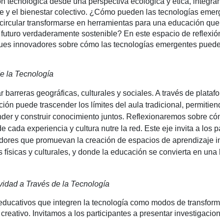
ón tecnológica desde una perspectiva ecológica y ética, integra
e y el bienestar colectivo. ¿Cómo pueden las tecnologías eme
mía circular transformarse en herramientas para una educación qu
 futuro verdaderamente sostenible? En este espacio de reflexión
oques innovadores sobre cómo las tecnologías emergentes puede
e la Tecnología
ar barreras geográficas, culturales y sociales. A través de plataf
ción puede trascender los límites del aula tradicional, permitien
nder y construir conocimiento juntos. Reflexionaremos sobre có
cada experiencia y cultura nutre la red. Este eje invita a los p
adores que promuevan la creación de espacios de aprendizaje i
s físicas y culturales, y donde la educación se convierta en una
vidad a Través de la Tecnología
 educativos que integren la tecnología como modos de transform
reativo. Invitamos a los participantes a presentar investigacio