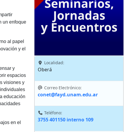
partir
on un enfoque
rno al papel
novación y el
Localidad:
ensar y
Oberá
brir espacios
as visiones y
Correo Electrónico:
individuales
conet@fayd.unam.edu.ar
la educación
apacidades
Teléfono:
3755 401150 interno 109
ajos en el