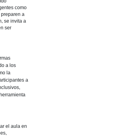
ndo
rgentes como
e preparen a
, se invita a
n ser
ormas
do a los
mo la
articipantes a
nclusivos,
 herramienta
ar el aula en
nes,