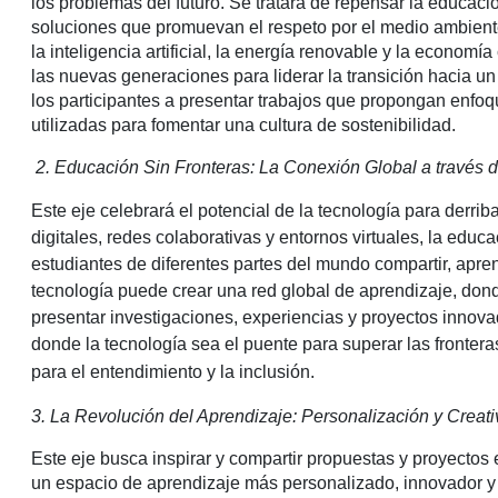
los problemas del futuro. Se tratará de repensar la educaci
soluciones que promuevan el respeto por el medio ambient
la inteligencia artificial, la energía renovable y la econo
las nuevas generaciones para liderar la transición hacia un
los participantes a presentar trabajos que propongan enf
utilizadas para fomentar una cultura de sostenibilidad.
2. Educación Sin Fronteras: La Conexión Global a través d
Este eje celebrará el potencial de la tecnología para derrib
digitales, redes colaborativas y entornos virtuales, la educa
estudiantes de diferentes partes del mundo compartir, apre
tecnología puede crear una red global de aprendizaje, donde 
presentar investigaciones, experiencias y proyectos innov
donde la tecnología sea el puente para superar las frontera
para el entendimiento y la inclusión.
3. La Revolución del Aprendizaje: Personalización y Creati
Este eje busca inspirar y compartir propuestas y proyectos
un espacio de aprendizaje más personalizado, innovador y c