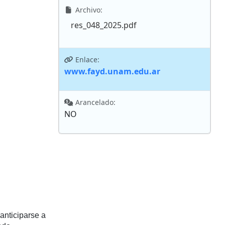
Archivo:
res_048_2025.pdf
Enlace:
www.fayd.unam.edu.ar
Arancelado:
NO
anticiparse a