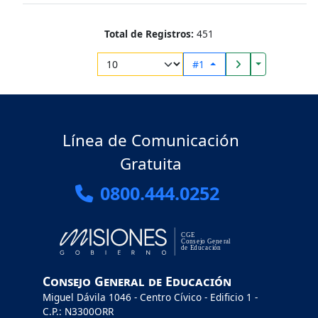
Total de Registros:
451
Toggle Drop
#1
Línea de Comunicación
Gratuita
0800.444.0252
Consejo General de Educación
Miguel Dávila 1046 - Centro Cívico - Edificio 1 -
C.P.: N3300ORR