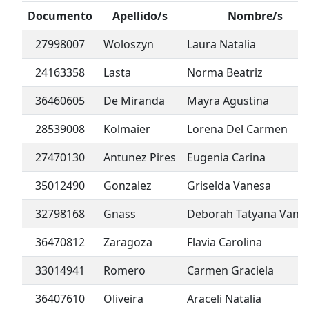
Documento
Apellido/s
Nombre/s
27998007
Woloszyn
Laura Natalia
24163358
Lasta
Norma Beatriz
36460605
De Miranda
Mayra Agustina
28539008
Kolmaier
Lorena Del Carmen
27470130
Antunez Pires
Eugenia Carina
35012490
Gonzalez
Griselda Vanesa
32798168
Gnass
Deborah Tatyana Vane
36470812
Zaragoza
Flavia Carolina
33014941
Romero
Carmen Graciela
36407610
Oliveira
Araceli Natalia