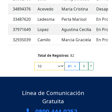
34894376
Acevedo
Maria Cristina
Desapr
33487620
Ledesma
Perla Marisol
En Prog
37971649
Lopez
Agustina Cecilia
En Prog
32935039
Camilo
Marcia Graciela
En Prog
Total de Registros:
82
Toggle Drop
#1
Línea de Comunicación
Gratuita
0800.444.0252