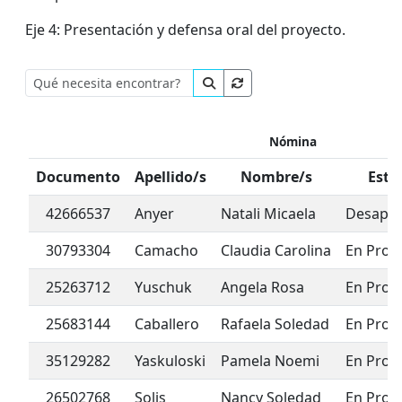
Eje 4: Presentación y defensa oral del proyecto.
Nómina
Documento
Apellido/s
Nombre/s
Esta
42666537
Anyer
Natali Micaela
Desapr
30793304
Camacho
Claudia Carolina
En Prog
25263712
Yuschuk
Angela Rosa
En Prog
25683144
Caballero
Rafaela Soledad
En Prog
35129282
Yaskuloski
Pamela Noemi
En Prog
26502768
Solis
Nancy Soledad
En Prog