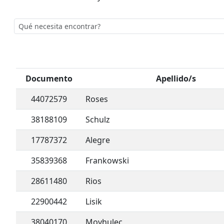
Documento
Apellido/s
44072579
Roses
38188109
Schulz
17787372
Alegre
35839368
Frankowski
28611480
Rios
22900442
Lisik
38040170
Movhulec