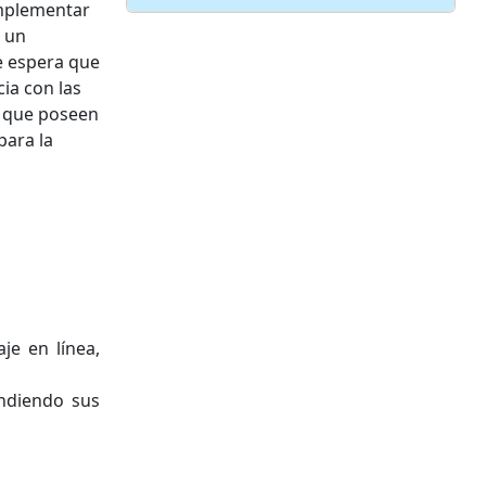
implementar
e un
se espera que
ia con las
l que poseen
para la
je en línea,
endiendo sus