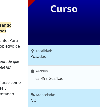
rsando
ones
ento. Para
 objetivo de
Localidad:
Posadas
mpartida que
eje las
Archivo:
res_497_2024.pdf
peñarse como
es y
mentando
Arancelado:
NO