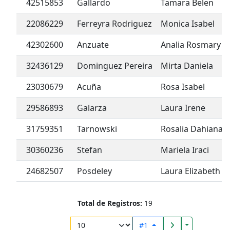
42515853
Gallardo
Tamara Belen
22086229
Ferreyra Rodriguez
Monica Isabel
42302600
Anzuate
Analia Rosmary
32436129
Dominguez Pereira
Mirta Daniela
23030679
Acuña
Rosa Isabel
29586893
Galarza
Laura Irene
31759351
Tarnowski
Rosalia Dahiana
30360236
Stefan
Mariela Iraci
24682507
Posdeley
Laura Elizabeth
Total de Registros:
19
Toggle Drop
#1