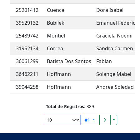
25201412
Cuenca
Dora Isabel
39529132
Bubilek
Emanuel Federico
25489742
Montiel
Graciela Noemi
31952134
Correa
Sandra Carmen
36061299
Batista Dos Santos
Fabian
36462211
Hoffmann
Solange Mabel
39044258
Hoffmann
Andrea Soledad
Total de Registros:
389
Toggle Drop
#1