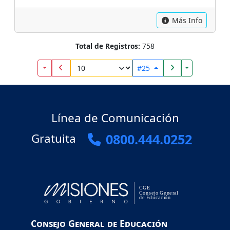
Más Info
Total de Registros:
758
Toggle Dropdown
Toggle Drop
#25
Línea de Comunicación
Gratuita
0800.444.0252
Consejo General de Educación