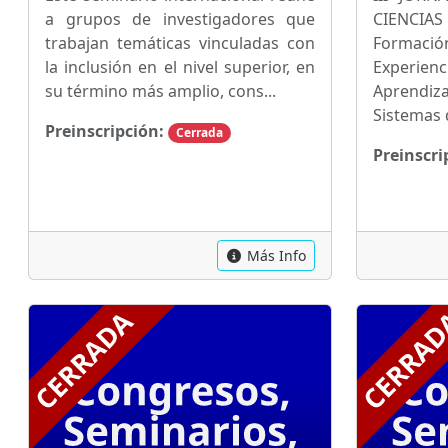
a grupos de investigadores que
CIENCIAS
trabajan temáticas vinculadas con
Formaci
la inclusión en el nivel superior, en
Experie
su término más amplio, cons...
Aprendiza
Sistemas 
Preinscripción:
Cerrada
Preinscri
Más Info