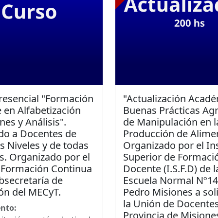
resencial "Formación
"Actualización Acadé
 en Alfabetización
Buenas Prácticas Agr
nes y Análisis".
de Manipulación en l
do a Docentes de
Producción de Alime
s Niveles y de todas
Organizado por el Ins
s. Organizado por el
Superior de Formaci
 Formación Continua
Docente (I.S.F.D) de l
bsecretaría de
Escuela Normal Nº14
ón del MECyT.
Pedro Misiones a sol
la Unión de Docentes
nto:
Provincia de Misione