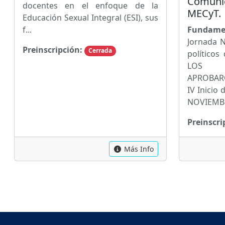
Comunic
docentes en el enfoque de la
MECyT.
Educación Sexual Integral (ESI), sus
f...
Fundame
Jornada N
Preinscripción:
Cerrada
político
LOS P
APROBARON 
IV Inicio
NOVIEMBR
Preinscri
Más Info