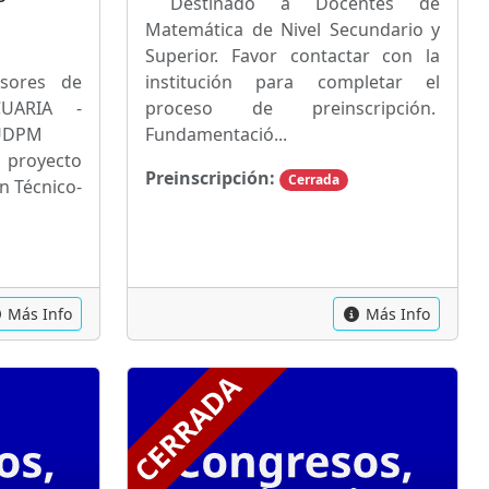
Destinado a Docentes de
Matemática de Nivel Secundario y
Superior. Favor contactar con la
sores de
institución para completar el
CUARIA -
proceso de preinscripción.
 UDPM
Fundamentació...
proyecto
Preinscripción:
Cerrada
n Técnico-
Más Info
Más Info