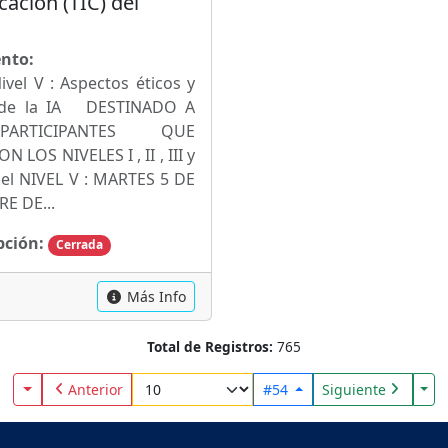
ación (TIC) del
nto:
ivel V : Aspectos éticos y
s de la IA DESTINADO A
ARTICIPANTES QUE
LOS NIVELES I , II , III y
 del NIVEL V : MARTES 5 DE
E DE...
pción:
Cerrada
Más Info
Total de Registros:
765
Toggle Dropdown
Tog
Anterior
#54
Siguiente