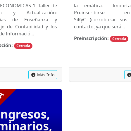
 ECONOMICAS 1. Taller de
la temática. Import
ón y Actualización:
Preinscribirse
ncias de Enseñanza y
SiRyC (corroborar sus
je de Contabilidad y los
contacto, ya que será...
de Informació...
Preinscripción:
Cerrada
pción:
Cerrada
Más Info