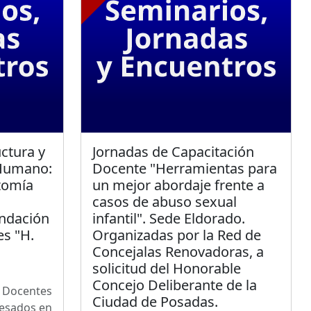
uctura y
Jornadas de Capacitación
 Humano:
Docente "Herramientas para
tomía
un mejor abordaje frente a
casos de abuso sexual
undación
infantil". Sede Eldorado.
es "H.
Organizadas por la Red de
Concejalas Renovadoras, a
solicitud del Honorable
Concejo Deliberante de la
s Docentes
Ciudad de Posadas.
resados en