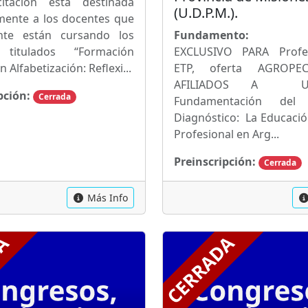
itación está destinada
(U.D.P.M.).
mente a los docentes que
nte están cursando los
Fundamento:
 titulados “Formación
EXCLUSIVO PARA Profe
 Alfabetización: Reflexi...
ETP, oferta AGROPE
AFILIADOS A
pción:
Cerrada
Fundamentación del 
Diagnóstico: La Educació
Profesional en Arg...
Preinscripción:
Cerrada
Más Info