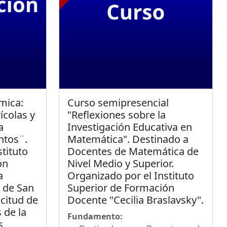
mica:
Curso semipresencial
ícolas y
"Reflexiones sobre la
a
Investigación Educativa en
ntos¨.
Matemática". Destinado a
tituto
Docentes de Matemática de
ón
Nivel Medio y Superior.
a
Organizado por el Instituto
 de San
Superior de Formación
icitud de
Docente "Cecilia Braslavsky".
 de la
Fundamento:
s