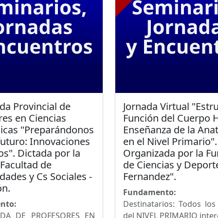
ada Provincial de
Jornada Virtual "Estr
res en Ciencias
Función del Cuerpo
icas "Preparándonos
Enseñanza de la Ana
futuro: Innovaciones
en el Nivel Primario".
os". Dictada por la
Organizada por la F
Facultad de
de Ciencias y Deport
ades y Cs Sociales -
Fernandez".
ón.
Fundamento:
nto:
Destinatarios: Todos lo
NADA DE PROFESORES EN
del NIVEL PRIMARIO inte