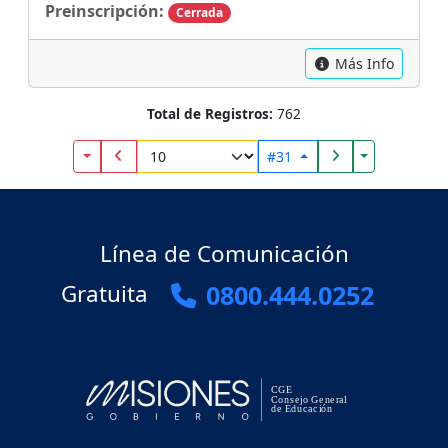
Preinscripción:
Cerrada
Más Info
Total de Registros:
762
Toggle Dropdown
Toggle Drop
#31
Línea de Comunicación
Gratuita
0800.444.0252