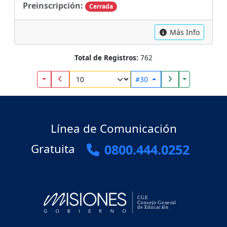
Preinscripción:
Cerrada
Más Info
Total de Registros:
762
Toggle Dropdown
Toggle Drop
#30
Línea de Comunicación
Gratuita
0800.444.0252