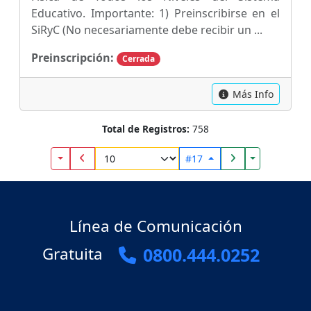
Educativo. Importante: 1) Preinscribirse en el
SiRyC (No necesariamente debe recibir un ...
Preinscripción:
Cerrada
Más Info
Total de Registros:
758
Toggle Dropdown
Toggle Drop
#17
Línea de Comunicación
Gratuita
0800.444.0252