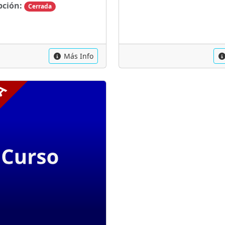
pción:
Cerrada
Más Info