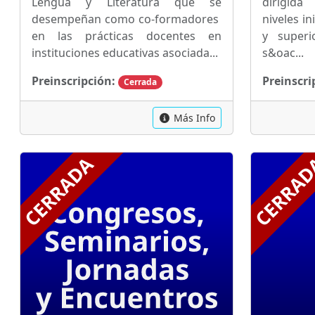
Lengua y Literatura que se
dirigid
desempeñan como co-formadores
niveles in
en las prácticas docentes en
y superi
instituciones educativas asociada...
s&oac...
Preinscripción:
Preinscri
Cerrada
Más Info