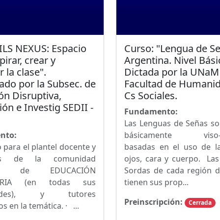
"ILS NEXUS: Espacio
Curso: "Lengua de S
pirar, crear y
Argentina. Nivel Bási
 la clase".
Dictada por la UNaM 
ado por la Subsec. de
Facultad de Humanid
ón Disruptiva,
Cs Sociales.
ón e Investig SEDII -
Fundamento:
Las Lenguas de Señas so
nto:
básicamente viso-g
 para el plantel docente y
basadas en el uso de l
os de la comunidad
ojos, cara y cuerpo. La
iva de EDUCACIÓN
Sordas de cada región 
ARIA (en todas sus
tienen sus prop...
dades), y tutores
Preinscripción:
Cerrada
s en la temática. · ...