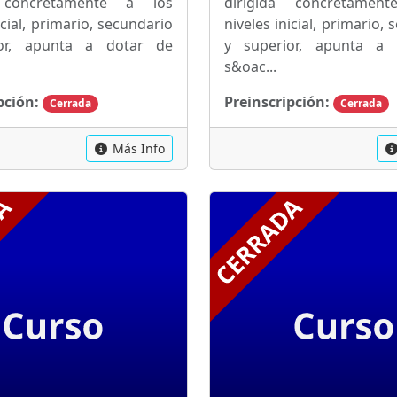
a concretamente a los
dirigida concretamen
icial, primario, secundario
niveles inicial, primario,
or, apunta a dotar de
y superior, apunta a
s&oac...
pción:
Preinscripción:
Cerrada
Cerrada
Más Info