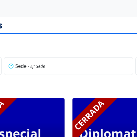
s
Sede
· Ej: Sede