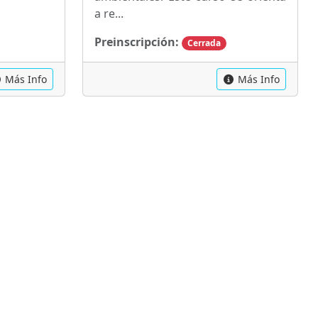
a re...
Preinscripción:
Cerrada
Más Info
Más Info