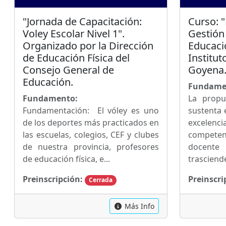
"Jornada de Capacitación:
Curso: 
Voley Escolar Nivel 1".
Gestión 
Organizado por la Dirección
Educaci
de Educación Física del
Institut
Consejo General de
Goyena
Educación.
Fundame
Fundamento:
La propu
Fundamentación: El vóley es uno
sustenta 
de los deportes más practicados en
excele
las escuelas, colegios, CEF y clubes
competen
de nuestra provincia, profesores
docent
de educación física, e...
trasciende
Preinscripción:
Preinscri
Cerrada
Más Info