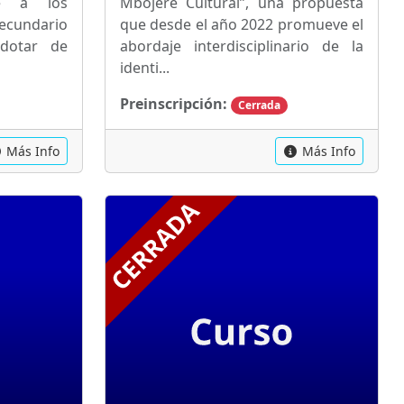
te a los
Mbojere Cultural”, una propuesta
 secundario
que desde el año 2022 promueve el
 dotar de
abordaje interdisciplinario de la
identi...
Preinscripción:
Cerrada
Más Info
Más Info