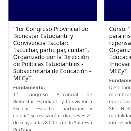
"1er Congreso Provincial de
Curso: 
Bienestar Estudiantil y
para ins
Convivencia Escolar:
repensar
Escuchar, participar, cuidar".
Organiz
Organizado por la Dirección
Educaci
de Políticas Estudiantiles -
Innovaci
Subsecretaría de Educación -
MECyT.
MECyT.
Fundame
Fundamento:
Destinado
1° Congreso Provincial de
miembr
Bienestar Estudiantil y Convivencia
educat
Escolar: Escuchar, participar y
SECUND
cuidar” se realizará el día jueves 21
modali
de mayo a las 8:00 hs en la Sala Eva
interesado
Per&oac...